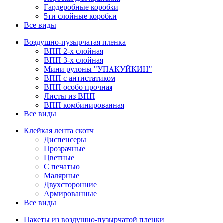
Гардеробные коробки
5ти слойные коробки
Все виды
Воздушно-пузырчатая пленка
ВПП 2-х слойная
ВПП 3-х слойная
Мини рулоны "УПАКУЙКИН"
ВПП с антистатиком
ВПП особо прочная
Листы из ВПП
ВПП комбинированная
Все виды
Клейкая лента скотч
Диспенсеры
Прозрачные
Цветные
С печатью
Малярные
Двухсторонние
Армированные
Все виды
Пакеты из воздушно-пузырчатой пленки