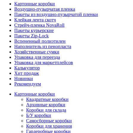
Картонные коробки
Воздушно-пузырчатая пленка
Пакеты из воздушно-пузырчатой пленки
Клейкая лента скотч
Стрейч-пленка NovaRoll
Пакеты курьерские
Пакеты Zip-Lock
Вспененный полиэтилен
Наполнитель из пенопласта
Хозяйственные сумки
Упаковка для переезда
Упаковка для маркетплейсов
Калькулятор
Хит продаж
Новинки
Рекомендуем
Картонные коробки
Квадратные коробки
Архивные коробки
Коробки для склада
Б/У коробки
Самосборные коробки
Коробки для хранения
Гардеробные коробки