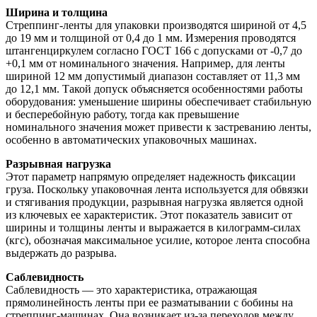
Ширина и толщина
Стреппинг-ленты для упаковки производятся шириной от 4,5
до 19 мм и толщиной от 0,4 до 1 мм. Измерения проводятся
штангенциркулем согласно ГОСТ 166 с допусками от -0,7 до
+0,1 мм от номинального значения. Например, для ленты
шириной 12 мм допустимый диапазон составляет от 11,3 мм
до 12,1 мм. Такой допуск объясняется особенностями работы
оборудования: уменьшение ширины обеспечивает стабильную
и бесперебойную работу, тогда как превышение
номинального значения может привести к застреванию ленты,
особенно в автоматических упаковочных машинах.
Разрывная нагрузка
Этот параметр напрямую определяет надежность фиксации
груза. Поскольку упаковочная лента используется для обвязки
и стягивания продукции, разрывная нагрузка является одной
из ключевых ее характеристик. Этот показатель зависит от
ширины и толщины ленты и выражается в килограмм-силах
(кгс), обозначая максимальное усилие, которое лента способна
выдержать до разрыва.
Саблевидность
Саблевидность — это характеристика, отражающая
прямолинейность ленты при ее разматывании с бобины на
стреппинг-машинах. Она возникает из-за переходов между