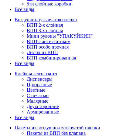
5ти слойные коробки
Все виды
Воздушно-пузырчатая пленка
ВПП 2-х слойная
ВПП 3-х слойная
Мини рулоны "УПАКУЙКИН"
ВПП с антистатиком
ВПП особо прочная
Листы из ВПП
ВПП комбинированная
Все виды
Клейкая лента скотч
Диспенсеры
Прозрачные
Цветные
С печатью
Малярные
Двухсторонние
Армированные
Все виды
Пакеты из воздушно-пузырчатой пленки
Пакеты из ВПП без клапана