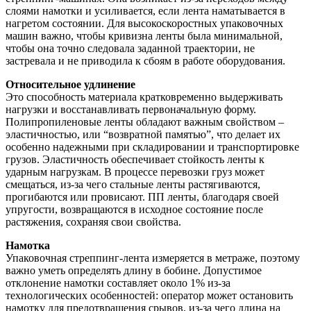
слоями намотки и усиливается, если лента наматывается в
нагретом состоянии. Для высокоскоростных упаковочных
машин важно, чтобы кривизна ленты была минимальной,
чтобы она точно следовала заданной траектории, не
застревала и не приводила к сбоям в работе оборудования.
Относительное удлинение
Это способность материала кратковременно выдерживать
нагрузки и восстанавливать первоначальную форму.
Полипропиленовые ленты обладают важным свойством –
эластичностью, или “возвратной памятью”, что делает их
особенно надежными при складировании и транспортировке
грузов. Эластичность обеспечивает стойкость ленты к
ударным нагрузкам. В процессе перевозки груз может
смещаться, из-за чего стальные ленты растягиваются,
прогибаются или провисают. ПП ленты, благодаря своей
упругости, возвращаются в исходное состояние после
растяжения, сохраняя свои свойства.
Намотка
Упаковочная стреппинг-лента измеряется в метраже, поэтому
важно уметь определять длину в бобине. Допустимое
отклонение намотки составляет около 1% из-за
технологических особенностей: оператор может остановить
намотку для предотвращения срывов, из-за чего длина на