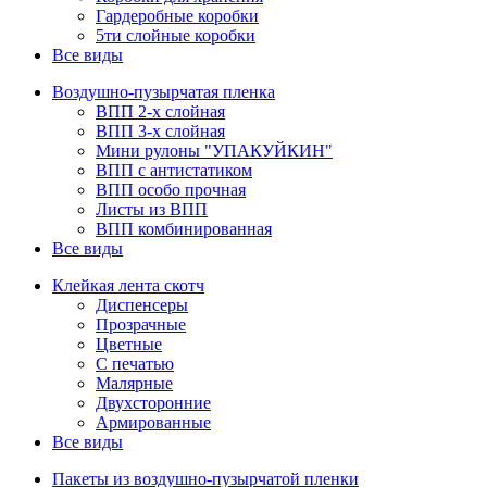
Гардеробные коробки
5ти слойные коробки
Все виды
Воздушно-пузырчатая пленка
ВПП 2-х слойная
ВПП 3-х слойная
Мини рулоны "УПАКУЙКИН"
ВПП с антистатиком
ВПП особо прочная
Листы из ВПП
ВПП комбинированная
Все виды
Клейкая лента скотч
Диспенсеры
Прозрачные
Цветные
С печатью
Малярные
Двухсторонние
Армированные
Все виды
Пакеты из воздушно-пузырчатой пленки