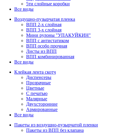
5ти слойные коробки
Все виды
Воздушно-пузырчатая пленка
ВПП 2-х слойная
ВПП 3-х слойная
Мини рулоны "УПАКУЙКИН"
ВПП с антистатиком
ВПП особо прочная
Листы из ВПП
ВПП комбинированная
Все виды
Клейкая лента скотч
Диспенсеры
Прозрачные
Цветные
С печатью
Малярные
Двухсторонние
Армированные
Все виды
Пакеты из воздушно-пузырчатой пленки
Пакеты из ВПП без клапана