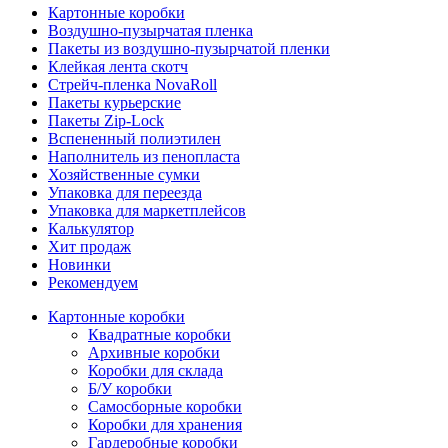
Картонные коробки
Воздушно-пузырчатая пленка
Пакеты из воздушно-пузырчатой пленки
Клейкая лента скотч
Стрейч-пленка NovaRoll
Пакеты курьерские
Пакеты Zip-Lock
Вспененный полиэтилен
Наполнитель из пенопласта
Хозяйственные сумки
Упаковка для переезда
Упаковка для маркетплейсов
Калькулятор
Хит продаж
Новинки
Рекомендуем
Картонные коробки
Квадратные коробки
Архивные коробки
Коробки для склада
Б/У коробки
Самосборные коробки
Коробки для хранения
Гардеробные коробки