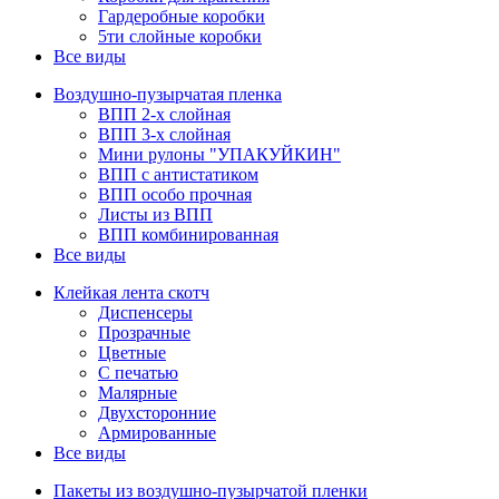
Гардеробные коробки
5ти слойные коробки
Все виды
Воздушно-пузырчатая пленка
ВПП 2-х слойная
ВПП 3-х слойная
Мини рулоны "УПАКУЙКИН"
ВПП с антистатиком
ВПП особо прочная
Листы из ВПП
ВПП комбинированная
Все виды
Клейкая лента скотч
Диспенсеры
Прозрачные
Цветные
С печатью
Малярные
Двухсторонние
Армированные
Все виды
Пакеты из воздушно-пузырчатой пленки