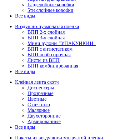
Гардеробные коробки
5ти слойные коробки
Все виды
Воздушно-пузырчатая пленка
ВПП 2-х слойная
ВПП 3-х слойная
Мини рулоны "УПАКУЙКИН"
ВПП с антистатиком
ВПП особо прочная
Листы из ВПП
ВПП комбинированная
Все виды
Клейкая лента скотч
Диспенсеры
Прозрачные
Цветные
С печатью
Малярные
Двухсторонние
Армированные
Все виды
Пакеты из воздушно-пузырчатой пленки