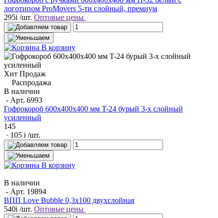
логотипом ProMovers 5-ти слойный, премиум
295
i
/шт.
Оптовые цены
В корзину
Хит Продаж
Распродажа
В наличии
- Арт.
6993
Гофрокороб 600x400x400 мм T-24 бурый 3-х слойный
усиленный
145
· 105
i
/шт.
В корзину
В наличии
- Арт.
19894
ВПП Love Bubble 0,3х100 двухслойная
540
i
/шт.
Оптовые цены