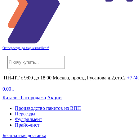
От
переезда
до
маркетплейсов
!
ПН-ПТ с 9:00 до 18:00
Москва, проезд Русанова,д.2,стр.2
+7 (4
0.00
i
Каталог
Распродажа
Акции
Производство пакетов из ВПП
Переезды
Фулфилмент
Прайс-лист
Бесплатная доставка