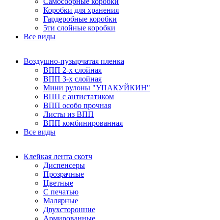
Самосборные коробки
Коробки для хранения
Гардеробные коробки
5ти слойные коробки
Все виды
Воздушно-пузырчатая пленка
ВПП 2-х слойная
ВПП 3-х слойная
Мини рулоны "УПАКУЙКИН"
ВПП с антистатиком
ВПП особо прочная
Листы из ВПП
ВПП комбинированная
Все виды
Клейкая лента скотч
Диспенсеры
Прозрачные
Цветные
С печатью
Малярные
Двухсторонние
Армированные