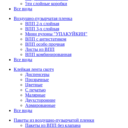
5ти слойные коробки
Все виды
Воздушно-пузырчатая пленка
ВПП 2-х слойная
ВПП 3-х слойная
Мини рулоны "УПАКУЙКИН"
ВПП с антистатиком
ВПП особо прочная
Листы из ВПП
ВПП комбинированная
Все виды
Клейкая лента скотч
Диспенсеры
Прозрачные
Цветные
С печатью
Малярные
Двухсторонние
Армированные
Все виды
Пакеты из воздушно-пузырчатой пленки
Пакеты из ВПП без клапана