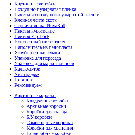
Картонные коробки
Воздушно-пузырчатая пленка
Пакеты из воздушно-пузырчатой пленки
Клейкая лента скотч
Стрейч-пленка NovaRoll
Пакеты курьерские
Пакеты Zip-Lock
Вспененный полиэтилен
Наполнитель из пенопласта
Хозяйственные сумки
Упаковка для переезда
Упаковка для маркетплейсов
Калькулятор
Хит продаж
Новинки
Рекомендуем
Картонные коробки
Квадратные коробки
Архивные коробки
Коробки для склада
Б/У коробки
Самосборные коробки
Коробки для хранения
Гардеробные коробки