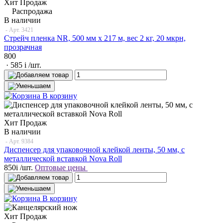
Хит Продаж
Распродажа
В наличии
- Арт.
3421
Стрейч пленка NR, 500 мм x 217 м, вес 2 кг, 20 мкрн,
прозрачная
800
· 585
i
/шт.
В корзину
Хит Продаж
В наличии
- Арт.
9384
Диспенсер для упаковочной клейкой ленты, 50 мм, с
металлической вставкой Nova Roll
850
i
/шт.
Оптовые цены
В корзину
Хит Продаж