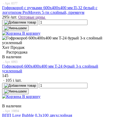
- Арт.
8377
Гофрокороб с ручками 600х400х400 мм П-32 белый с
логотипом ProMovers 5-ти слойный, премиум
295
i
/шт.
Оптовые цены
В корзину
Хит Продаж
Распродажа
В наличии
- Арт.
6993
Гофрокороб 600x400x400 мм T-24 бурый 3-х слойный
усиленный
145
· 105
i
/шт.
В корзину
В наличии
- Арт.
19894
ВПП Love Bubble 0,3х100 двухслойная