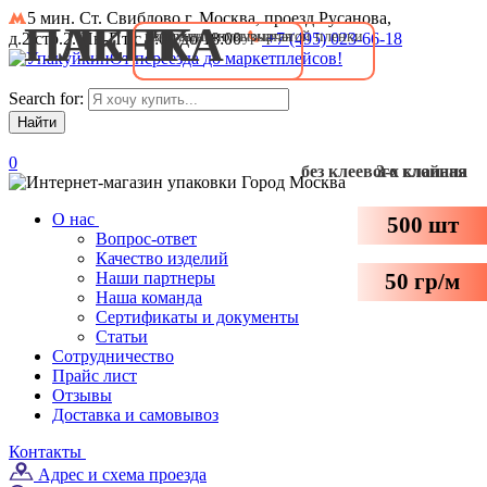
5 мин. Ст. Свиблово
г. Москва, проезд Русанова,
ПЛЕНКА
ПАКЕТ
Воздушно-пузырчатая
из воздушно пузырчатой пленки
д.2,стр.2. Пн-Пт с 9:00 до 18:00
+7 (495) 023-66-18
От
переезда
до
маркетплейсов
!
Search for:
0
без клеевого клапана
3-х слойная
Город
Москва
О нас
500 шт
Вопрос-ответ
Качество изделий
Наши партнеры
50 гр/м
Наша команда
Сертификаты и документы
Статьи
Сотрудничество
Прайс лист
Отзывы
Доставка и самовывоз
Контакты
Адрес и схема проезда