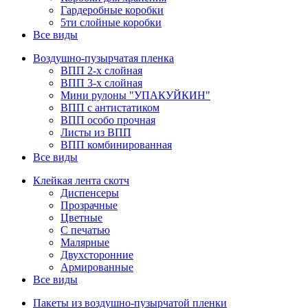
Гардеробные коробки
5ти слойные коробки
Все виды
Воздушно-пузырчатая пленка
ВПП 2-х слойная
ВПП 3-х слойная
Мини рулоны "УПАКУЙКИН"
ВПП с антистатиком
ВПП особо прочная
Листы из ВПП
ВПП комбинированная
Все виды
Клейкая лента скотч
Диспенсеры
Прозрачные
Цветные
С печатью
Малярные
Двухсторонние
Армированные
Все виды
Пакеты из воздушно-пузырчатой пленки