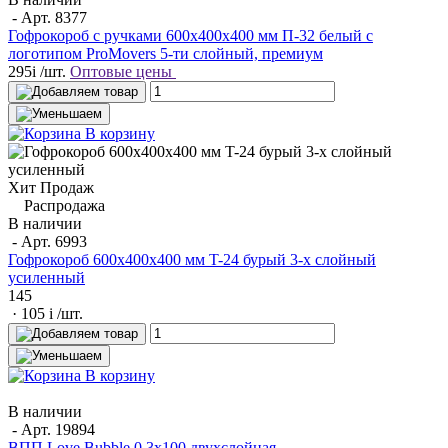
- Арт.
8377
Гофрокороб с ручками 600х400х400 мм П-32 белый с
логотипом ProMovers 5-ти слойный, премиум
295
i
/шт.
Оптовые цены
В корзину
Хит Продаж
Распродажа
В наличии
- Арт.
6993
Гофрокороб 600x400x400 мм T-24 бурый 3-х слойный
усиленный
145
· 105
i
/шт.
В корзину
В наличии
- Арт.
19894
ВПП Love Bubble 0,3х100 двухслойная