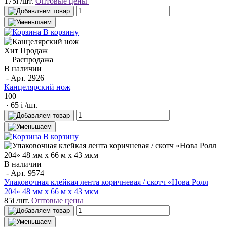
175
i
/шт.
Оптовые цены
В корзину
Хит Продаж
Распродажа
В наличии
- Арт.
2926
Канцелярский нож
100
· 65
i
/шт.
В корзину
В наличии
- Арт.
9574
Упаковочная клейкая лента коричневая / скотч «Нова Ролл
204» 48 мм x 66 м х 43 мкм
85
i
/шт.
Оптовые цены