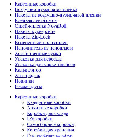
Картонные коробки
Воздушно-пузырчатая пленка
Пакеты из воздушно-пузырчатой пленки
Клейкая лента скотч
Стрейч-пленка NovaRoll
Пакеты курьерские
Пакеты Zip-Lock
Вспененный полиэтилен
Наполнитель из пенопласта
Хозяйственные сумки
Упаковка для переезда
Упаковка для маркетплейсов
Калькулятор
Хит продаж
Новинки
Рекомендуем
Картонные коробки
Квадратные коробки
Архивные коробки
Коробки для склада
Б/У коробки
Самосборные коробки
Коробки для хранения
Гардеробные коробки