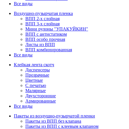
Все виды
Воздушно-пузырчатая пленка
ВПП 2-х слойная
ВПП 3-х слойная
Мини рулоны "УПАКУЙКИН"
ВПП с антистатиком
ВПП особо прочная
Листы из ВПП
ВПП комбинированная
Все виды
Клейкая лента скотч
Диспенсеры
Прозрачные
Цветные
С печатью
Малярные
Двухсторонние
Армированные
Все виды
Пакеты из воздушно-пузырчатой пленки
Пакеты из ВПП без клапана
Пакеты из ВПП с клеевым клапаном