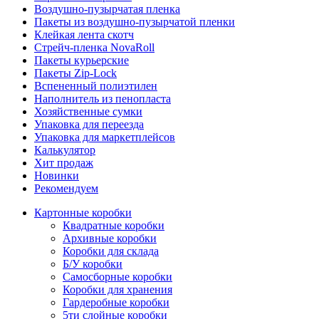
Воздушно-пузырчатая пленка
Пакеты из воздушно-пузырчатой пленки
Клейкая лента скотч
Стрейч-пленка NovaRoll
Пакеты курьерские
Пакеты Zip-Lock
Вспененный полиэтилен
Наполнитель из пенопласта
Хозяйственные сумки
Упаковка для переезда
Упаковка для маркетплейсов
Калькулятор
Хит продаж
Новинки
Рекомендуем
Картонные коробки
Квадратные коробки
Архивные коробки
Коробки для склада
Б/У коробки
Самосборные коробки
Коробки для хранения
Гардеробные коробки
5ти слойные коробки