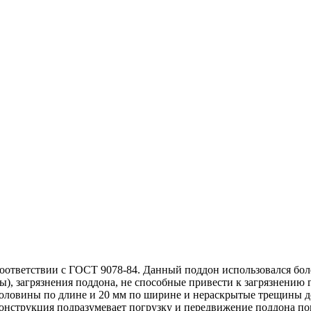
оответствии с ГОСТ 9078-84. Данный поддон использовался бол
ы), загрязнения поддона, не способные привести к загрязнению 
половины по длине и 20 мм по ширине и нераскрытые трещины д
нструкция подразумевает погрузку и передвижение поддона пог