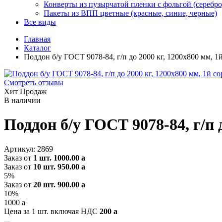
Конверты из пузырчатой пленки с фольгой (серебро
Пакеты из ВПП цветные (красные, синие, черные)
Все виды
Главная
Каталог
Поддон б/у ГОСТ 9078-84, г/п до 2000 кг, 1200х800 мм, 1
Смотреть отзывы
Хит Продаж
В наличии
Поддон б/у ГОСТ 9078-84, г/п д
Артикул:
2869
Заказ от
1 шт.
1000.00
a
Заказ от
10 шт.
950.00
a
5%
Заказ от
20 шт.
900.00
a
10%
1000
a
Цена за 1 шт. включая НДС
200
a