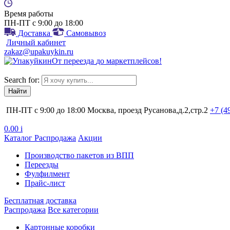
Время работы
ПН-ПТ с 9:00 до 18:00
Доставка
Самовывоз
Личный кабинет
zakaz@upakuykin.ru
От
переезда
до
маркетплейсов
!
Search for:
ПН-ПТ с 9:00 до 18:00
Москва, проезд Русанова,д.2,стр.2
+7 (4
0.00
i
Каталог
Распродажа
Акции
Производство пакетов из ВПП
Переезды
Фулфилмент
Прайс-лист
Бесплатная доставка
Распродажа
Все категории
Картонные коробки