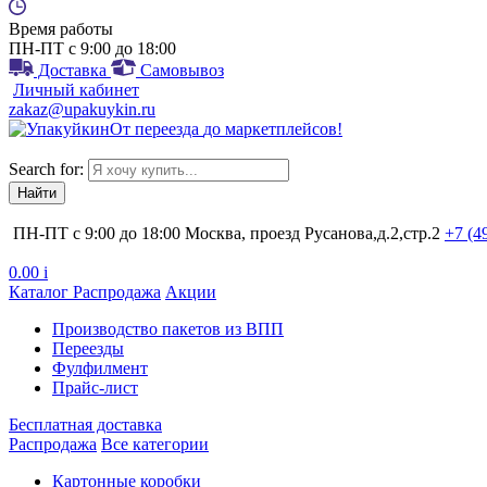
Время работы
ПН-ПТ с 9:00 до 18:00
Доставка
Самовывоз
Личный кабинет
zakaz@upakuykin.ru
От
переезда
до
маркетплейсов
!
Search for:
ПН-ПТ с 9:00 до 18:00
Москва, проезд Русанова,д.2,стр.2
+7 (4
0.00
i
Каталог
Распродажа
Акции
Производство пакетов из ВПП
Переезды
Фулфилмент
Прайс-лист
Бесплатная доставка
Распродажа
Все категории
Картонные коробки