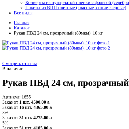
Конверты из пузырчатой пленки с фольгой (серебро
Пакеты из ВПП цветные (красные, синие, черные)
Все виды
Главная
Каталог
Рукав ПВД 24 см, прозрачный (80мкм), 10 кг
Смотреть отзывы
В наличии
Рукав ПВД 24 см, прозрачный 
Артикул:
1655
Заказ от
1 шт.
4500.00
a
Заказ от
16 шт.
4365.00
a
3%
Заказ от
31 шт.
4275.00
a
5%
Заказ от
51 шт.
4185.00
a