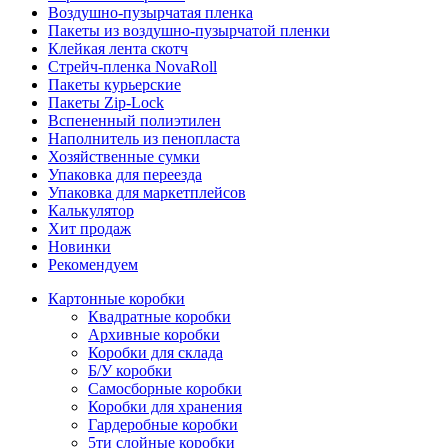
Воздушно-пузырчатая пленка
Пакеты из воздушно-пузырчатой пленки
Клейкая лента скотч
Стрейч-пленка NovaRoll
Пакеты курьерские
Пакеты Zip-Lock
Вспененный полиэтилен
Наполнитель из пенопласта
Хозяйственные сумки
Упаковка для переезда
Упаковка для маркетплейсов
Калькулятор
Хит продаж
Новинки
Рекомендуем
Картонные коробки
Квадратные коробки
Архивные коробки
Коробки для склада
Б/У коробки
Самосборные коробки
Коробки для хранения
Гардеробные коробки
5ти слойные коробки