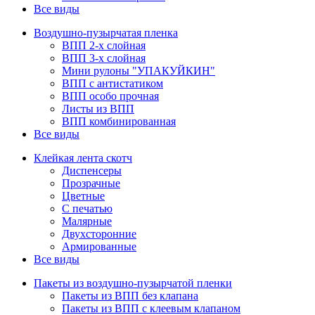
Все виды
Воздушно-пузырчатая пленка
ВПП 2-х слойная
ВПП 3-х слойная
Мини рулоны "УПАКУЙКИН"
ВПП с антистатиком
ВПП особо прочная
Листы из ВПП
ВПП комбинированная
Все виды
Клейкая лента скотч
Диспенсеры
Прозрачные
Цветные
С печатью
Малярные
Двухсторонние
Армированные
Все виды
Пакеты из воздушно-пузырчатой пленки
Пакеты из ВПП без клапана
Пакеты из ВПП с клеевым клапаном