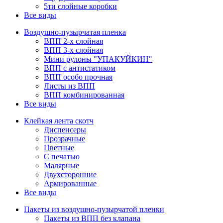
5ти слойные коробки
Все виды
Воздушно-пузырчатая пленка
ВПП 2-х слойная
ВПП 3-х слойная
Мини рулоны "УПАКУЙКИН"
ВПП с антистатиком
ВПП особо прочная
Листы из ВПП
ВПП комбинированная
Все виды
Клейкая лента скотч
Диспенсеры
Прозрачные
Цветные
С печатью
Малярные
Двухсторонние
Армированные
Все виды
Пакеты из воздушно-пузырчатой пленки
Пакеты из ВПП без клапана