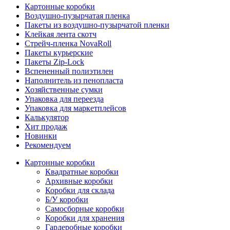
Картонные коробки
Воздушно-пузырчатая пленка
Пакеты из воздушно-пузырчатой пленки
Клейкая лента скотч
Стрейч-пленка NovaRoll
Пакеты курьерские
Пакеты Zip-Lock
Вспененный полиэтилен
Наполнитель из пенопласта
Хозяйственные сумки
Упаковка для переезда
Упаковка для маркетплейсов
Калькулятор
Хит продаж
Новинки
Рекомендуем
Картонные коробки
Квадратные коробки
Архивные коробки
Коробки для склада
Б/У коробки
Самосборные коробки
Коробки для хранения
Гардеробные коробки