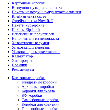
Картонные коробки
Воздушно-пузырчатая пленка
Пакеты из воздушно-пузырчатой пленки
Клейкая лента скотч
Стрейч-пленка NovaRoll
Пакеты курьерские
Пакеты Zip-Lock
Вспененный полиэтилен
Наполнитель из пенопласта
Хозяйственные сумки
Упаковка для переезда
Упаковка для маркетплейсов
Калькулятор
Хит продаж
Новинки
Рекомендуем
Картонные коробки
Квадратные коробки
Архивные коробки
Коробки для склада
Б/У коробки
Самосборные коробки
Коробки для хранения
Гардеробные коробки