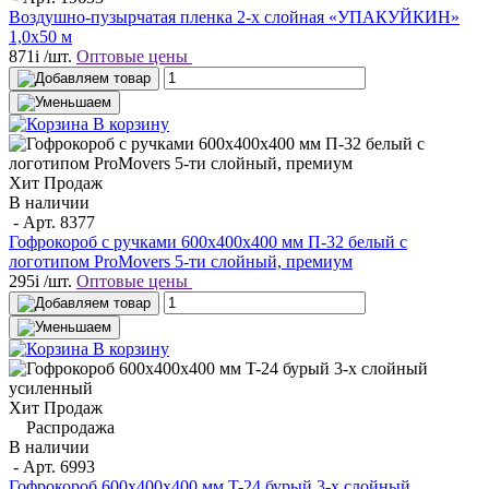
Воздушно-пузырчатая пленка 2-х слойная «УПАКУЙКИН»
1,0х50 м
871
i
/шт.
Оптовые цены
В корзину
Хит Продаж
В наличии
- Арт.
8377
Гофрокороб с ручками 600х400х400 мм П-32 белый с
логотипом ProMovers 5-ти слойный, премиум
295
i
/шт.
Оптовые цены
В корзину
Хит Продаж
Распродажа
В наличии
- Арт.
6993
Гофрокороб 600x400x400 мм T-24 бурый 3-х слойный