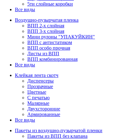
5ти слойные коробки
Все виды
Воздушно-пузырчатая пленка
ВПП 2-х слойная
ВПП 3-х слойная
Мини рулоны "УПАКУЙКИН"
ВПП с антистатиком
ВПП особо прочная
Листы из ВПП
ВПП комбинированная
Все виды
Клейкая лента скотч
Диспенсеры
Прозрачные
Цветные
С печатью
Малярные
Двухсторонние
Армированные
Все виды
Пакеты из воздушно-пузырчатой пленки
Пакеты из ВПП без клапана