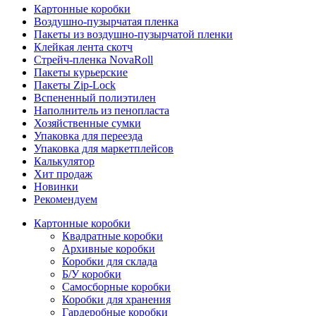
Картонные коробки
Воздушно-пузырчатая пленка
Пакеты из воздушно-пузырчатой пленки
Клейкая лента скотч
Стрейч-пленка NovaRoll
Пакеты курьерские
Пакеты Zip-Lock
Вспененный полиэтилен
Наполнитель из пенопласта
Хозяйственные сумки
Упаковка для переезда
Упаковка для маркетплейсов
Калькулятор
Хит продаж
Новинки
Рекомендуем
Картонные коробки
Квадратные коробки
Архивные коробки
Коробки для склада
Б/У коробки
Самосборные коробки
Коробки для хранения
Гардеробные коробки