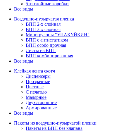
5ти слойные коробки
Все виды
Воздушно-пузырчатая пленка
ВПП 2-х слойная
ВПП 3-х слойная
Мини рулоны "УПАКУЙКИН"
ВПП с антистатиком
ВПП особо прочная
Листы из ВПП
ВПП комбинированная
Все виды
Клейкая лента скотч
Диспенсеры
Прозрачные
Цветные
С печатью
Малярные
Двухсторонние
Армированные
Все виды
Пакеты из воздушно-пузырчатой пленки
Пакеты из ВПП без клапана