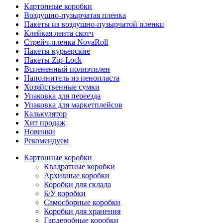
Картонные коробки
Воздушно-пузырчатая пленка
Пакеты из воздушно-пузырчатой пленки
Клейкая лента скотч
Стрейч-пленка NovaRoll
Пакеты курьерские
Пакеты Zip-Lock
Вспененный полиэтилен
Наполнитель из пенопласта
Хозяйственные сумки
Упаковка для переезда
Упаковка для маркетплейсов
Калькулятор
Хит продаж
Новинки
Рекомендуем
Картонные коробки
Квадратные коробки
Архивные коробки
Коробки для склада
Б/У коробки
Самосборные коробки
Коробки для хранения
Гардеробные коробки