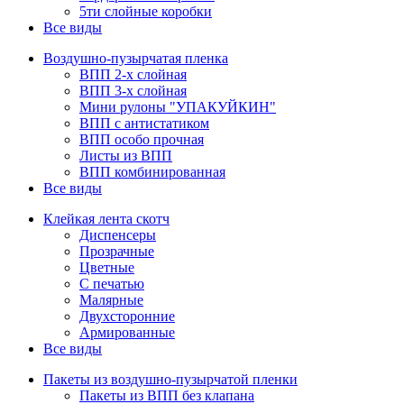
5ти слойные коробки
Все виды
Воздушно-пузырчатая пленка
ВПП 2-х слойная
ВПП 3-х слойная
Мини рулоны "УПАКУЙКИН"
ВПП с антистатиком
ВПП особо прочная
Листы из ВПП
ВПП комбинированная
Все виды
Клейкая лента скотч
Диспенсеры
Прозрачные
Цветные
С печатью
Малярные
Двухсторонние
Армированные
Все виды
Пакеты из воздушно-пузырчатой пленки
Пакеты из ВПП без клапана