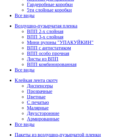
Гардеробные коробки
5ти слойные коробки
Все виды
Воздушно-пузырчатая пленка
ВПП 2-х слойная
ВПП 3-х слойная
Мини рулоны "УПАКУЙКИН"
ВПП с антистатиком
ВПП особо прочная
Листы из ВПП
ВПП комбинированная
Все виды
Клейкая лента скотч
Диспенсеры
Прозрачные
Цветные
С печатью
Малярные
Двухсторонние
Армированные
Все виды
Пакеты из воздушно-пузырчатой пленки