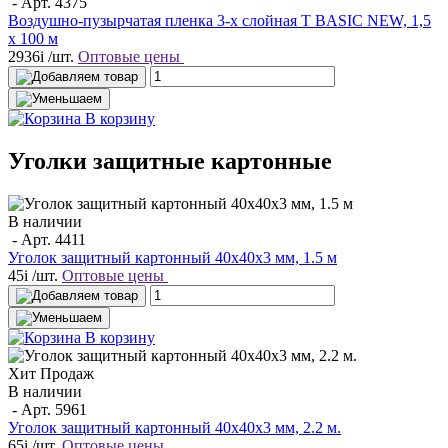
- Арт.
4375
Воздушно-пузырчатая пленка 3-х слойная T BASIC NEW, 1,5
х 100 м
2936
i
/шт.
Оптовые цены
В корзину
Уголки защитные картонные
В наличии
- Арт.
4411
Уголок защитный картонный 40х40х3 мм, 1.5 м
45
i
/шт.
Оптовые цены
В корзину
Хит Продаж
В наличии
- Арт.
5961
Уголок защитный картонный 40х40х3 мм, 2.2 м.
65
i
/шт.
Оптовые цены