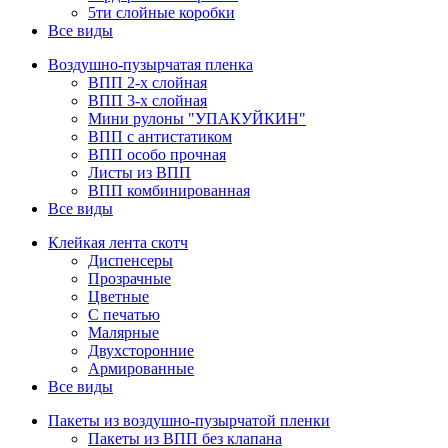
5ти слойные коробки
Все виды
Воздушно-пузырчатая пленка
ВПП 2-х слойная
ВПП 3-х слойная
Мини рулоны "УПАКУЙКИН"
ВПП с антистатиком
ВПП особо прочная
Листы из ВПП
ВПП комбинированная
Все виды
Клейкая лента скотч
Диспенсеры
Прозрачные
Цветные
С печатью
Малярные
Двухсторонние
Армированные
Все виды
Пакеты из воздушно-пузырчатой пленки
Пакеты из ВПП без клапана