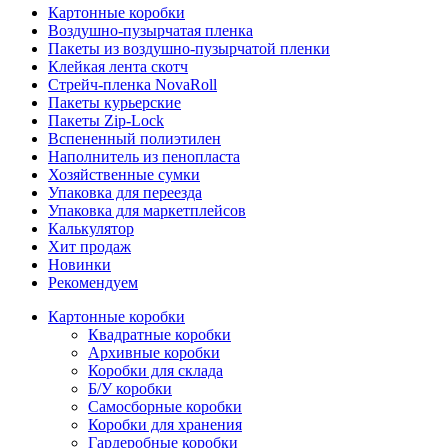
Картонные коробки
Воздушно-пузырчатая пленка
Пакеты из воздушно-пузырчатой пленки
Клейкая лента скотч
Стрейч-пленка NovaRoll
Пакеты курьерские
Пакеты Zip-Lock
Вспененный полиэтилен
Наполнитель из пенопласта
Хозяйственные сумки
Упаковка для переезда
Упаковка для маркетплейсов
Калькулятор
Хит продаж
Новинки
Рекомендуем
Картонные коробки
Квадратные коробки
Архивные коробки
Коробки для склада
Б/У коробки
Самосборные коробки
Коробки для хранения
Гардеробные коробки