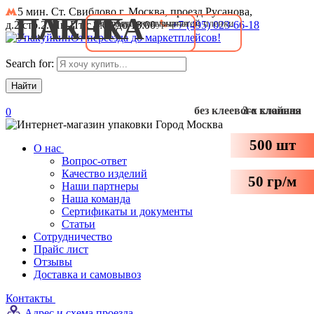
5 мин. Ст. Свиблово
г. Москва, проезд Русанова,
ПАКЕТ
ПЛЕНКА
из воздушно пузырчатой пленки
Воздушно-пузырчатая
д.2,стр.2. Пн-Пт с 9:00 до 18:00
+7 (495) 023-66-18
От
переезда
до
маркетплейсов
!
Search for:
без клеевого клапана
3-х слойная
0
Город
Москва
500 шт
О нас
Вопрос-ответ
Качество изделий
50 гр/м
Наши партнеры
Наша команда
Сертификаты и документы
Статьи
Сотрудничество
Прайс лист
Отзывы
Доставка и самовывоз
Контакты
Адрес и схема проезда