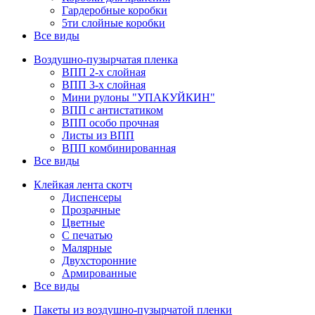
Гардеробные коробки
5ти слойные коробки
Все виды
Воздушно-пузырчатая пленка
ВПП 2-х слойная
ВПП 3-х слойная
Мини рулоны "УПАКУЙКИН"
ВПП с антистатиком
ВПП особо прочная
Листы из ВПП
ВПП комбинированная
Все виды
Клейкая лента скотч
Диспенсеры
Прозрачные
Цветные
С печатью
Малярные
Двухсторонние
Армированные
Все виды
Пакеты из воздушно-пузырчатой пленки