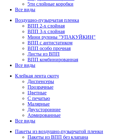
5ти слойные коробки
Все виды
Воздушно-пузырчатая пленка
ВПП 2-х слойная
ВПП 3-х слойная
Мини рулоны "УПАКУЙКИН"
ВПП с антистатиком
ВПП особо прочная
Листы из ВПП
ВПП комбинированная
Все виды
Клейкая лента скотч
Диспенсеры
Прозрачные
Цветные
С печатью
Малярные
Двухсторонние
Армированные
Все виды
Пакеты из воздушно-пузырчатой пленки
Пакеты из ВПП без клапана