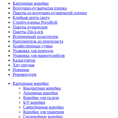
Картонные коробки
Воздушно-пузырчатая пленка
Пакеты из воздушно-пузырчатой пленки
Клейкая лента скотч
Стрейч-пленка NovaRoll
Пакеты курьерские
Пакеты Zip-Lock
Вспененный полиэтилен
Наполнитель из пенопласта
Хозяйственные сумки
Упаковка для переезда
Упаковка для маркетплейсов
Калькулятор
Хит продаж
Новинки
Рекомендуем
Картонные коробки
Квадратные коробки
Архивные коробки
Коробки для склада
Б/У коробки
Самосборные коробки
Коробки для хранения
Гардеробные коробки