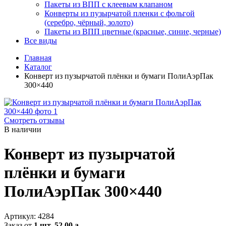
Пакеты из ВПП с клеевым клапаном
Конверты из пузырчатой пленки с фольгой
(серебро, чёрный, золото)
Пакеты из ВПП цветные (красные, синие, черные)
Все виды
Главная
Каталог
Конверт из пузырчатой плёнки и бумаги ПолиАэрПак
300×440
Смотреть отзывы
В наличии
Конверт из пузырчатой
плёнки и бумаги
ПолиАэрПак 300×440
Артикул:
4284
Заказ от
1 шт.
52.00
a