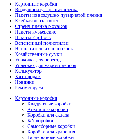
Картонные коробки
Воздушно-пузырчатая пленка
Пакеты из воздушно-пузырчатой пленки
Клейкая лента скотч
Стрейч-пленка NovaRoll
Пакеты курьерские
Пакеты Zip-Lock
Вспененный полиэтилен
Наполнитель из пенопласта
Хозяйственные сумки
Упаковка для переезда
Упаковка для маркетплейсов
Калькулятор
Хит продаж
Новинки
Рекомендуем
Картонные коробки
Квадратные коробки
Архивные коробки
Коробки для склада
Б/У коробки
Самосборные коробки
Коробки для хранения
Гардеробные коробки