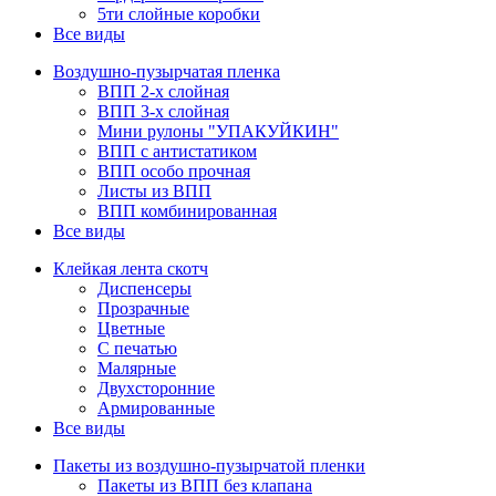
5ти слойные коробки
Все виды
Воздушно-пузырчатая пленка
ВПП 2-х слойная
ВПП 3-х слойная
Мини рулоны "УПАКУЙКИН"
ВПП с антистатиком
ВПП особо прочная
Листы из ВПП
ВПП комбинированная
Все виды
Клейкая лента скотч
Диспенсеры
Прозрачные
Цветные
С печатью
Малярные
Двухсторонние
Армированные
Все виды
Пакеты из воздушно-пузырчатой пленки
Пакеты из ВПП без клапана