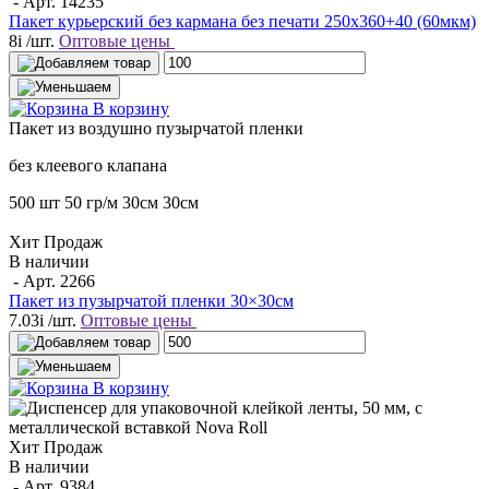
- Арт.
14235
Пакет курьерский без кармана без печати 250х360+40 (60мкм)
8
i
/шт.
Оптовые цены
В корзину
Пакет
из воздушно пузырчатой пленки
без клеевого клапана
500 шт
50 гр/м
30см
30см
Хит Продаж
В наличии
- Арт.
2266
Пакет из пузырчатой пленки 30×30см
7.03
i
/шт.
Оптовые цены
В корзину
Хит Продаж
В наличии
- Арт.
9384