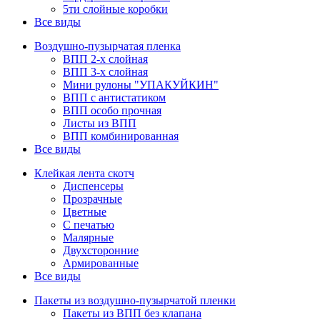
5ти слойные коробки
Все виды
Воздушно-пузырчатая пленка
ВПП 2-х слойная
ВПП 3-х слойная
Мини рулоны "УПАКУЙКИН"
ВПП с антистатиком
ВПП особо прочная
Листы из ВПП
ВПП комбинированная
Все виды
Клейкая лента скотч
Диспенсеры
Прозрачные
Цветные
С печатью
Малярные
Двухсторонние
Армированные
Все виды
Пакеты из воздушно-пузырчатой пленки
Пакеты из ВПП без клапана