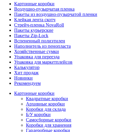
Картонные коробки
Воздушно-пузырчатая пленка
Пакеты из воздушно-пузырчатой пленки
Клейкая лента скотч
Стрейч-пленка NovaRoll
Пакеты курьерские
Пакеты Zip-Lock
Вспененный полиэтилен
Наполнитель из пенопласта
Хозяйственные сумки
Упаковка для переезда
Упаковка для маркетплейсов
Калькулятор
Хит продаж
Новинки
Рекомендуем
Картонные коробки
Квадратные коробки
Архивные коробки
Коробки для склада
Б/У коробки
Самосборные коробки
Коробки для хранения
Гардеробные коробки