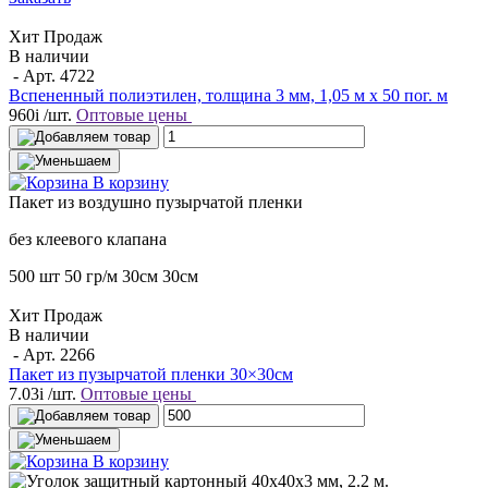
Хит Продаж
В наличии
- Арт.
4722
Вспененный полиэтилен, толщина 3 мм, 1,05 м х 50 пог. м
960
i
/шт.
Оптовые цены
В корзину
Пакет
из воздушно пузырчатой пленки
без клеевого клапана
500 шт
50 гр/м
30см
30см
Хит Продаж
В наличии
- Арт.
2266
Пакет из пузырчатой пленки 30×30см
7.03
i
/шт.
Оптовые цены
В корзину