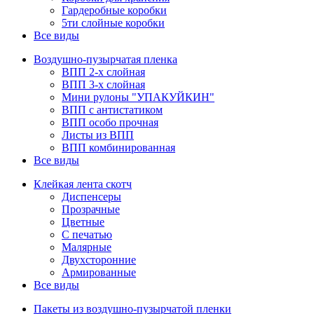
Гардеробные коробки
5ти слойные коробки
Все виды
Воздушно-пузырчатая пленка
ВПП 2-х слойная
ВПП 3-х слойная
Мини рулоны "УПАКУЙКИН"
ВПП с антистатиком
ВПП особо прочная
Листы из ВПП
ВПП комбинированная
Все виды
Клейкая лента скотч
Диспенсеры
Прозрачные
Цветные
С печатью
Малярные
Двухсторонние
Армированные
Все виды
Пакеты из воздушно-пузырчатой пленки