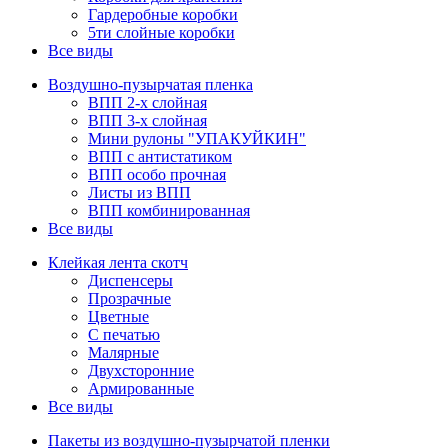
Гардеробные коробки
5ти слойные коробки
Все виды
Воздушно-пузырчатая пленка
ВПП 2-х слойная
ВПП 3-х слойная
Мини рулоны "УПАКУЙКИН"
ВПП с антистатиком
ВПП особо прочная
Листы из ВПП
ВПП комбинированная
Все виды
Клейкая лента скотч
Диспенсеры
Прозрачные
Цветные
С печатью
Малярные
Двухсторонние
Армированные
Все виды
Пакеты из воздушно-пузырчатой пленки